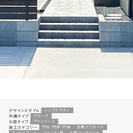
デザインスタイル:
シンプルモダン
外構タイプ:
クローズ
お庭タイプ:
プライベート
施工カテゴリー:
門柱・門扉・門袖
玄関アプローチ
マットスプレー
フェンス・塀
土間コンクリート