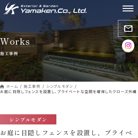
コ
ナ
ン
ビ
テ
ゲ
ン
ー
mail
ツ
シ
Works
へ
ョ
ス
ン
施工事例
キ
に
ッ
移
プ
動
ホーム
施工事例
シンプルモダン
お庭に目隠しフェンスを設置し、プライベートな空間を確保したクローズ外構
シンプルモダン
お庭に目隠しフェンスを設置し、プライベ