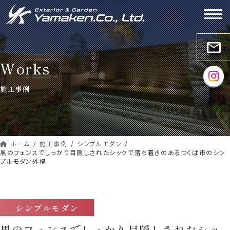
コ
ナ
ン
ビ
テ
ゲ
ン
ー
mail
ツ
シ
Works
へ
ョ
ス
ン
施工事例
キ
に
ッ
移
プ
動
ホーム
施工事例
シンプルモダン
黒のフェンスでしっかり目隠しされたシックで落ち着きのあるつくば市のシン
プルモダン外構
シンプルモダン
黒のフェンスでしっかり目隠しされたシッ