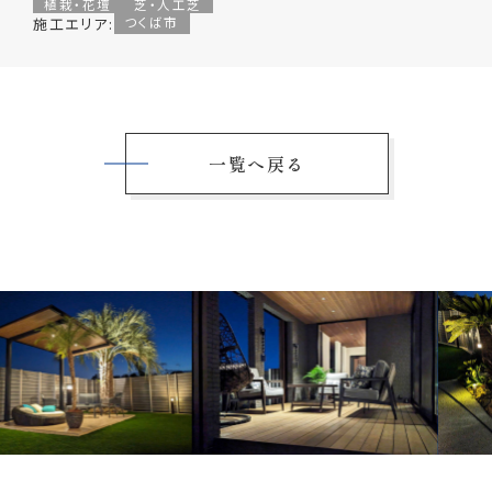
植栽・花壇
芝・人工芝
施工エリア:
つくば市
一覧へ戻る