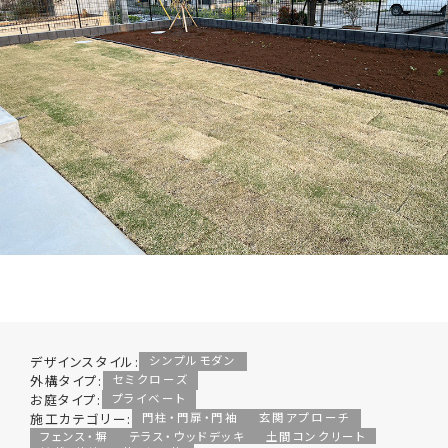
デザインスタイル:
シンプルモダン
外構タイプ:
セミクローズ
お庭タイプ:
プライベート
施工カテゴリー:
門柱・門扉・門袖
玄関アプローチ
フェンス・塀
テラス・ウッドデッキ
土間コンクリート