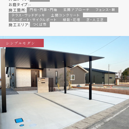
お庭タイプ:
-
施工箇所:
門柱・門扉・門袖
玄関アプローチ
フェンス・塀
テラス・ウッドデッキ
土間コンクリート
カーポート・サイクルポート
植栽・花壇
芝・人工芝
施工エリア:
つくば市
シンプルモダン