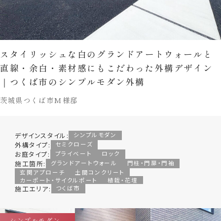
スタイリッシュな白のグランドアートウォールと
直線・余白・素材感にもこだわった外構デザイン
｜つくば市のシンプルモダン外構
茨城県つくば市M様邸
デザインスタイル:
シンプルモダン
外構タイプ:
セミクローズ
お庭タイプ:
プライベート
ロック
施工箇所:
グランドアートウォール
門柱・門扉・門袖
玄関アプローチ
土間コンクリート
カーポート・サイクルポート
植栽・花壇
施工エリア:
つくば市
シンプルモダン