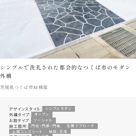
シンプルで洗礼された都会的なつくば市のモダン
外構
茨城県つくば市M様邸
デザインスタイル:
シンプルモダン
外構タイプ:
オープン
お庭タイプ:
ソーシャル
施工箇所:
門柱・門扉・門袖
玄関アプローチ
土間コンクリート
植栽・花壇