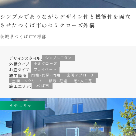
シンプルでありながらデザイン性と機能性を両立
させたつくば市のセミクローズ外構
茨城県つくば市Y様邸
デザインスタイル:
シンプルモダン
外構タイプ:
セミクローズ
お庭タイプ:
プライベート
施工箇所:
門柱・門扉・門袖
玄関アプローチ
土間コンクリート
植栽・花壇
芝・人工芝
施工エリア:
つくば市
ナチュラル