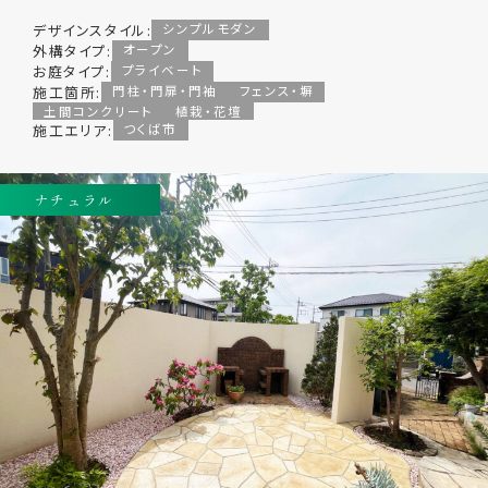
デザインスタイル:
シンプルモダン
外構タイプ:
オープン
お庭タイプ:
プライベート
施工箇所:
門柱・門扉・門袖
フェンス・塀
土間コンクリート
植栽・花壇
施工エリア:
つくば市
ナチュラル