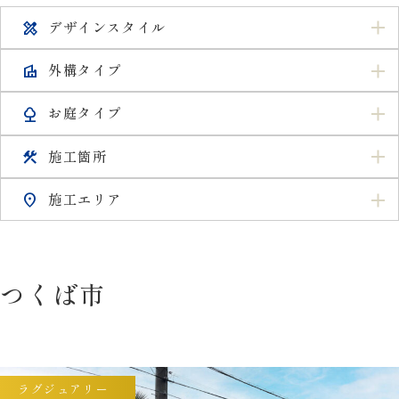
デザインスタイル
design_services
外構タイプ
villa
お庭タイプ
nature
施工箇所
construction
施工エリア
location_on
つくば市
ラグジュアリー