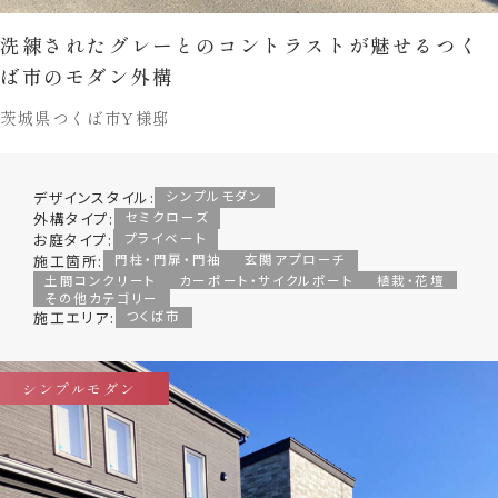
洗練されたグレーとのコントラストが魅せるつく
ば市のモダン外構
茨城県つくば市Y様邸
デザインスタイル:
シンプルモダン
外構タイプ:
セミクローズ
お庭タイプ:
プライベート
施工箇所:
門柱・門扉・門袖
玄関アプローチ
土間コンクリート
カーポート・サイクルポート
植栽・花壇
その他カテゴリー
施工エリア:
つくば市
シンプルモダン