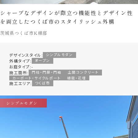
シャープなデザインが際立つ機能性とデザイン性
を両立したつくば市のスタイリッシュ外構
茨城県つくば市K様邸
デザインスタイル:
シンプルモダン
外構タイプ:
オープン
お庭タイプ:
-
施工箇所:
門柱・門扉・門袖
土間コンクリート
カーポート・サイクルポート
植栽・花壇
施工エリア:
つくば市
シンプルモダン