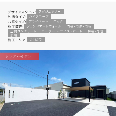
デザインスタイル:
ラグジュアリー
外構タイプ:
ハイクローズ
お庭タイプ:
プライベート
ロック
施工箇所:
グランドアートウォール
門柱・門扉・門袖
土間コンクリート
カーポート・サイクルポート
植栽・花壇
照明
施工エリア:
つくば市
シンプルモダン