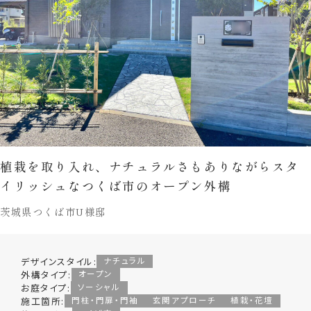
植栽を取り入れ、ナチュラルさもありながらスタ
イリッシュなつくば市のオープン外構
茨城県つくば市U様邸
デザインスタイル:
ナチュラル
外構タイプ:
オープン
お庭タイプ:
ソーシャル
施工箇所:
門柱・門扉・門袖
玄関アプローチ
植栽・花壇