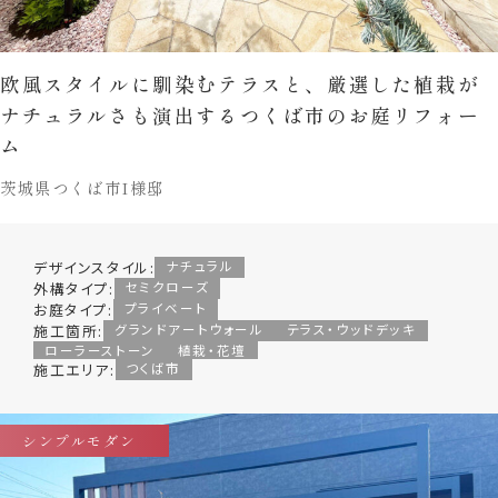
欧風スタイルに馴染むテラスと、厳選した植栽が
ナチュラルさも演出するつくば市のお庭リフォー
ム
茨城県つくば市I様邸
デザインスタイル:
ナチュラル
外構タイプ:
セミクローズ
お庭タイプ:
プライベート
施工箇所:
グランドアートウォール
テラス・ウッドデッキ
ローラーストーン
植栽・花壇
施工エリア:
つくば市
シンプルモダン