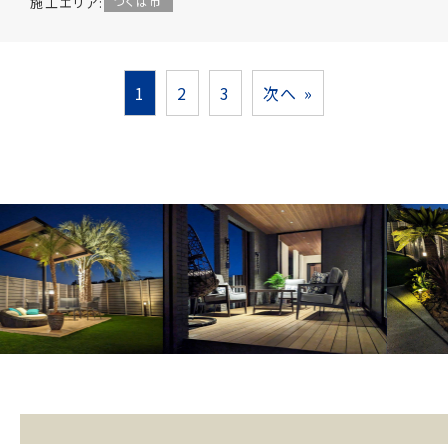
施工エリア:
つくば市
投
1
2
3
次へ »
稿
の
ペ
ー
ジ
送
り