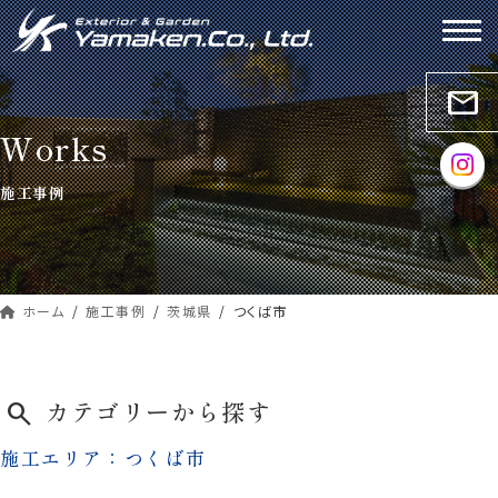
コ
ナ
ン
ビ
テ
ゲ
ン
ー
mail
ツ
シ
Works
へ
ョ
ス
ン
施工事例
キ
に
ッ
移
プ
動
ホーム
施工事例
茨城県
つくば市
カテゴリーから探す
search
施工エリア：つくば市