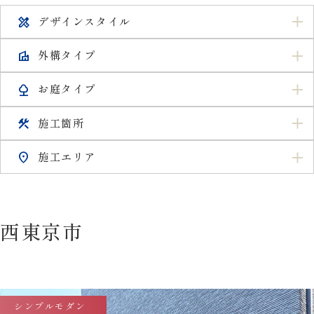
デザインスタイル
design_services
外構タイプ
villa
お庭タイプ
nature
施工箇所
construction
施工エリア
location_on
西東京市
シンプルモダン