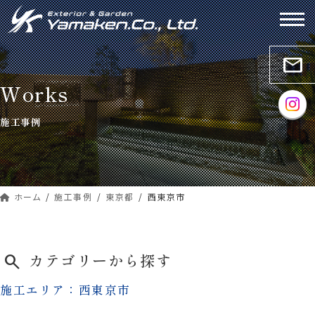
コ
ナ
ン
ビ
テ
ゲ
ン
ー
mail
ツ
シ
Works
へ
ョ
ス
ン
施工事例
キ
に
ッ
移
プ
動
ホーム
施工事例
東京都
西東京市
カテゴリーから探す
search
施工エリア：西東京市