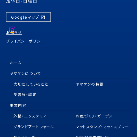
定休日：日曜日
open_in_new
Googleマップ
お知らせ
プライバシーポリシー
ホーム
ヤマケンについて
大切にしていること
ヤマケンの特徴
受賞歴・認定
事業内容
外構・エクステリア
お庭づくり・ガーデン
グランドアートウォール
マットスタンプ・マットスプレー