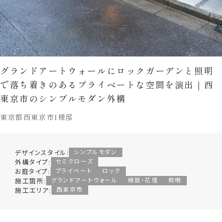
グランドアートウォールにロックガーデンと照明
で落ち着きのあるプライベートな空間を演出｜西
東京市のシンプルモダン外構
東京都西東京市I様邸
デザインスタイル:
シンプルモダン
外構タイプ:
セミクローズ
お庭タイプ:
プライベート
ロック
施工箇所:
グランドアートウォール
植栽・花壇
照明
施工エリア:
西東京市